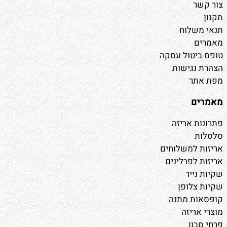
צור קשר
בעיר.
תקנון
המראה הצעיר והבועט שלו
תנאי משלוח
מתאים במיוחד לבני נוער אך
מאמרים
גם למבוגרים צעירים ברוחם.
טופס ביטול עסקה
מתאים גם כשקית הגשה
הצהרת נגישות
מקורית לאריזות מתנה
מפת אתר
מסוגננות או פתרון יצירתי
לאריזה של פרלינים וקופסאות
מאמרים
קטנות בתוך צלופן.
פתרונות אריזה
מידות התיק :
48X35+25
סלסלות
אורך :
48 ס"מ
אריזות למשלוחים
רוחב :
35 ס"מ
אריזות לפרלינים
עומק :
25 (עם אופציה
שקיות נייר
להרחבה 5 ס"מ בערך)
שקיות צלופן
קופסאות מתנה
מוצרי אריזה
פרחי סבון