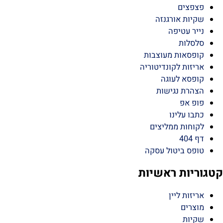
זות לעוגות
זות לחבילות שי
פצים
ות אורגנזה
ר עטיפה
סלות
פסאות מעוצבות
זות לקונדיטוריה
פסא לעוגה
הרת נגישות
פ אפ
ו עלינו
וחות ממליצים
4
פס ביטול עסקה
יות ראשיות
זות ליין