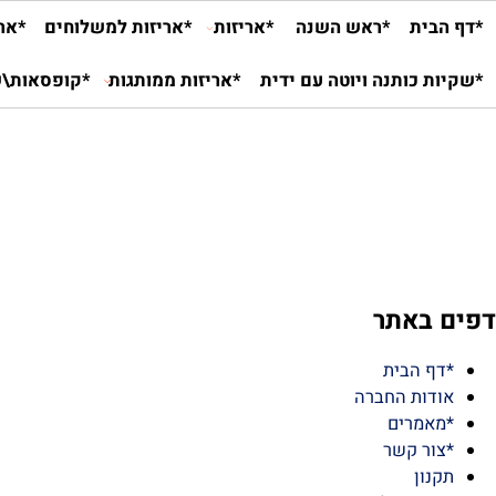
ית
*ראש השנה
*אריזות
*אריזות למשלוחים
*אריזות ל
 כותנה ויוטה עם ידית
*אריזות ממותגות
*קופסאות\שקיות
באתר
ף הבית
דות החברה
אמרים
ור קשר