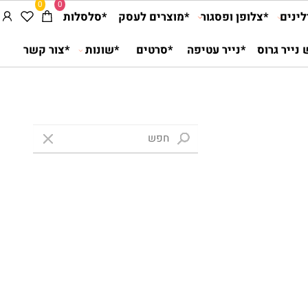
0
0
ים
*צלופן ופסגור
*מוצרים לעסק
*סלסלות
יר גרוס
*נייר עטיפה
*סרטים
*שונות
*צור קשר