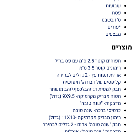
יות כותנה\אל-בד ממותגות
יות נייר ממותגות
ופסאות\שקיות קרטון ממותגות
טים ממותגים
פסאות ממותגות לתכשיטים
יות בלדרות ממותגות
ועות
ח
ו בשבט
רים
צעים
ם
 קוטר 2.5 ס"מ עם פס ברזל
נים קוטר 3.5 ס"מ
 תפוח עץ - 2 גדלים לבחירה
יפסים של דבורה\ חיפושית
ק למפית דג זהב\כסף\זהב מושחר