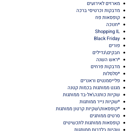
יר עטיפה
רטים
 נייר גרוס
ות זכוכית
זים לאירועים
בקות וכרטיסי ברכה
פסאות פח
נוכה
Shopping 
Black Fri
ים
קים\גדילים
אש השנה
בקות פרחים
לסלות
יסמנטים וראנרים
נט ממותגות בכמות קטנה