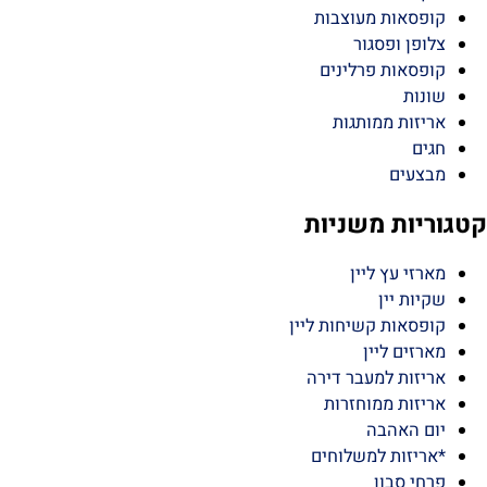
צרים
יות
פסאות מעוצבות
פן ופסגור
פסאות פרלינים
נות
זות ממותגות
ים
צעים
יות משניות
זי עץ ליין
ות יין
סאות קשיחות ליין
זים ליין
זות למעבר דירה
זות ממוחזרות