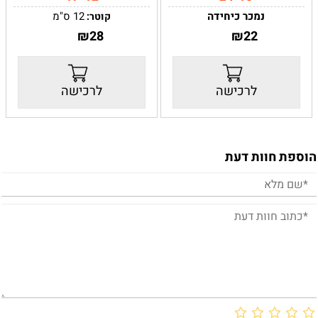
נמכר כיחידה
12 ס"מ
קוטר:
מידה:
24-15
22
₪
28
גובה:
17 ס"מ
₪
רוחב-
24 ס"מ
גובה-
15 ס"מ
לרכישה
לרכישה
הוספת חוות דעת