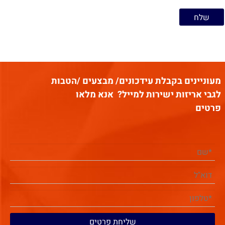
מעוניינים בקבלת עידכונים/ מבצעים /הטבות
לגבי אריזות ישירות למייל?
אנא מלאו
פרטים