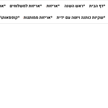
ית
*ראש השנה
*אריזות
*אריזות למשלוחים
*אריזות ל
 כותנה ויוטה עם ידית
*אריזות ממותגות
*קופסאות\שקיות