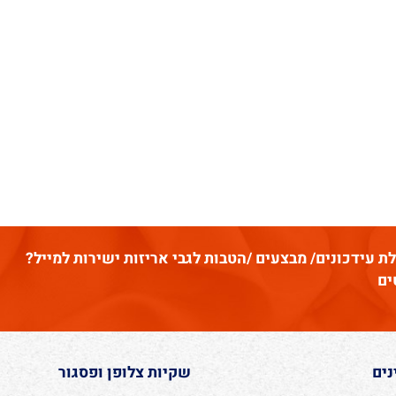
דכונים/ מבצעים /הטבות לגבי אריזות ישירות למייל?