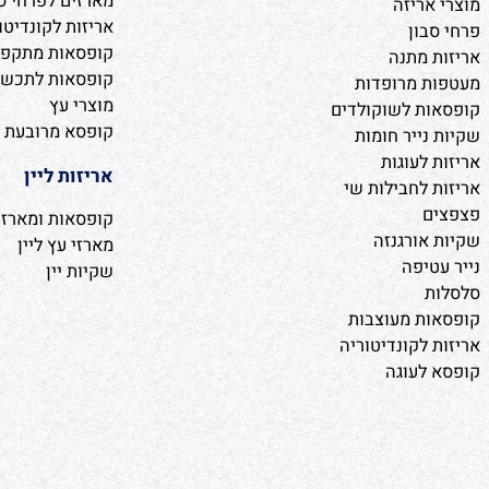
לופן
קופסאות מעוצבות
ת מתנה
מארזים לפרחי סבון וח
ריזה
אריזות לקונדיטוריה ו
ון
קופסאות מתקפלות
מתנה
קופסאות לתכשיטים
 מרופדות
מוצרי עץ
ת לשוקולדים
קופסא מרובעת
ייר חומות
לעוגות
אריזות ליין
לחבילות שי
קופסאות ומארזים
ורגנזה
מארזי עץ ליין
יפה
שקיות יין
ת מעוצבות
לקונדיטוריה
לעוגה