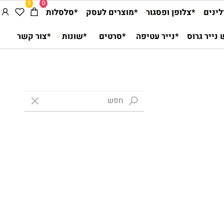
0
0
ים
*צלופן ופסגור
*מוצרים לעסק
*סלסלות
יר גרוס
*נייר עטיפה
*סרטים
*שונות
*צור קשר