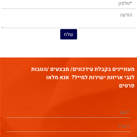
מעוניינים בקבלת עידכונים/ מבצעים /הטבות
לגבי אריזות ישירות למייל?
אנא מלאו
פרטים