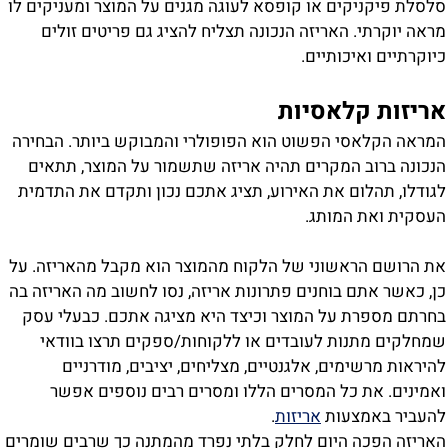
לסלת פיקניקים או קופסא לעוגה מגנים על המוצר ומעניקים לו
ראה יוקרתי. האריזה הנכונה תצליח להציג גם פריטים זולים
יוקרתיים ואיכותיים.
ריזות קלאסיות
מראה הקלאסי הפשוט הוא הפופולרי והמבוקש ביותר. הבחירה
נכונה ברוב המקרים תהיה אריזה שתשמור על המוצר, תתאים
גודלו, תהלום את האירוע, תציג אתכם נכון ותקדם את התדמית
עסקית ואת המותג.
ת הרושם הראשוני של הלקוח מהמוצר הוא מקבל מהאריזה. על
ן, כאשר אתם בוחנים פתרונות אריזה, נסו לחשוב מה האריזה בה
חרתם מספרת על המוצר וכיצד היא מציגה אתכם. כבעלי עסק
מחלקים מתנות לעובדים או ללקוחות/ספקים תרצו בוודאי
היראות מרשימים, אלגנטיים, מצליחים, יציבים, מודרניים
אמינים. את כל המסרים הללו ומסרים רבים נוספים אפשר
העביר באמצעות
אריזות
.
אריזה הפכה היום לחלק בלתי נפרד מהמתנה כך שרבים שומרים