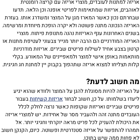
ריזה למתנות לעובדים, מוצרי אריזה עם קריצה רומנטית
אוהבים, אריזות שמתאימות לפריטי אופנה וכן הלאה. תדעו
בחרתם נכון כאשר המארז מגן על המוצר ומשדרג אותו. בעזרת
אריזה הנכונה מתנה פשוטה ולא יקרה הופכת מיוחדת ומרשימה.
שנים האחרונות ענף האריזות נהנה מתנופת פיתוח. מוצרי
אריזה המודרניים הם הרבה יותר מנייר צבעוני לעטיפת מתנות או
רטון בצבע אחיד לשילוח פריטים שבירים. אריזות מודרניות
ותאמות באופן אישי למוצר ולמאפיינים של המאורע. בקלי
לות תצליחו למצוא אריזה שתהפוך בקבוק יין למתנת חג חגיגית.
ה חשוב לדעת?
ל האריזה להיות מסוגלת להגן על המוצר ולוודא שהוא יגיע
יעדו בשלמותו. על כן, חשוב לבחור
אריזות קשיחות
בעבור
ריטים שבירים ואריזות שקופות כאשר נרצה לחלק לכלל
עובדים מתנה זהה ולהעביר מסר של אחידות. יש למוצרי אריזה
ת היכולת להעניק לכל פריט מראה יוקרתי וחגיגי יותר. אל
מהרו להתפשר על אריזה סטנדרטית ופשוטה. כיום, הקנקן חשוב
א פחות ממה שיש בתוכו.