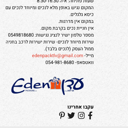
חנות עדן אריזות בתל אביב:
דרך קיבוץ גלויות 71
טלפון: 03-5185508
שעות פתיחה: א-ה 8:30-16:30
המקום נגיש באופן מלא לנכים ומיוחד לנכים עם
כיסא גלגלים.
במקום אין מדרגות.
אין חניית נכים בקרבת מקום.
מספר טלפון ישיר לנציג נגישות: 0549818680
שירות מיוחד לנכים- שירות ישירות לרכב בחניה
ממול העסק (לנכים בלבד).
מייל-
edenpacktlv@gmail.com
וואטסאפ- 054-981-8680