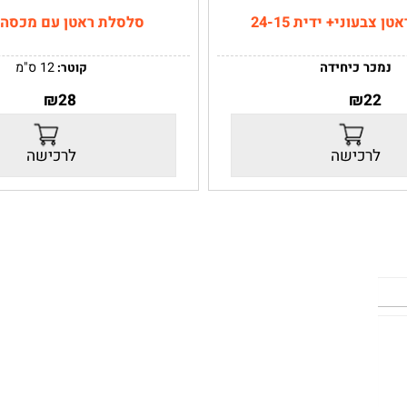
ני+ ידית 24-15
סלסלת ראטן עם מכסה 17-12
ר כיחידה
12 ס"מ
קוטר:
ה:
24-15
גובה:
17 ס"מ
₪
28
₪
2
ב-
24 ס"מ
ה-
15 ס"מ
רכישה
לרכישה