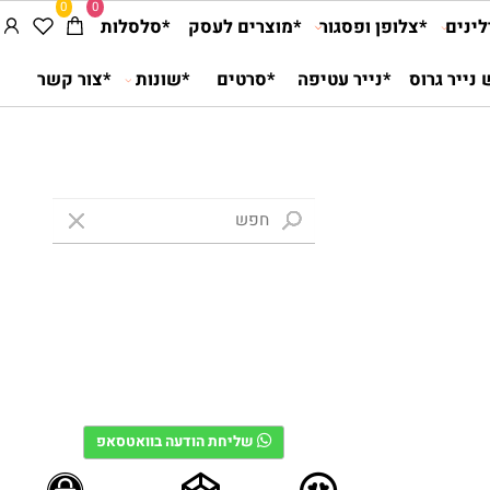
0
0
ים
*צלופן ופסגור
*מוצרים לעסק
*סלסלות
יר גרוס
*נייר עטיפה
*סרטים
*שונות
*צור קשר
שליחת הודעה בוואטסאפ