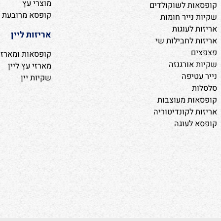
מארזים לפרחי סבון וח
ריזה
אריזות לקונדיטוריה ו
ון
קופסאות מתקפלות
מתנה
קופסאות לתכשיטים
 מרופדות
מוצרי עץ
ת לשוקולדים
קופסא מרובעת
ייר חומות
לעוגות
אריזות ליין
לחבילות שי
קופסאות ומארזים
ורגנזה
מארזי עץ ליין
יפה
שקיות יין
ת מעוצבות
לקונדיטוריה
לעוגה