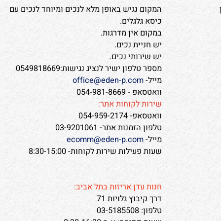
משרדים ואולם תצוגה-חנות לב הארץ:
הדקלים 9 לב הארץ (ליד ראש העין)
טלפון:
03-9200445
שעות פתיחה: א-ה 8:30-16:30
המקום נגיש באופן מלא לנכים ומיוחד לנכים עם
כיסא גלגלים.
במקום אין מדרגות.
יש חניית נכים.
יש שירותי נכים.
מספר טלפון ישיר לנציג נגישות:0549818669
מייל-
office@eden-p.com
וואטסאפ - 054-981-8669
שירות לקוחות אתר:
וואטסאפ- 054-959-2174
טלפון הזמנות אתר- 03-9201061
מייל-
ecomm@eden-p.com
שעות פעילות שירות לקוחות- 8:30-15:00