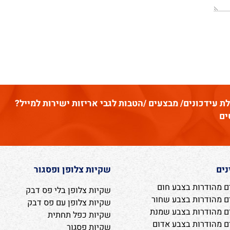
דכונים/ מבצעים /הטבות לגבי אריזות ישירות למייל?
שקיות צלופן ופסגור