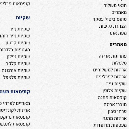
קופסאות פרלינים מהו
ת
קופסאות פרלינים מה
החברה
קופסאות פרלינים מה
ר
קופסאות פרלינים מהו
קופסאות פרלינים מת
שלוח
שקיות
יטול עסקה
נגישות
שקיות נייר
ר
שקיות נייר חומות
שקיות קרטון
ם
מעטפות בלדרות ושקי
 אריזה
שקיות ניילון
שקיות קלפה
 למשלוחים
שקיות אורגנזה
לפרלינים
שקיות פלאפל
ייר
לופן
קופסאות מעוצבות
ת מתנה