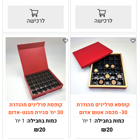
קוטר: 15 ס"מ
מידה:
חיצוני:
13.7X13.7X6.8
לרכישה
לרכישה
*
10 פרלינים
פנימי:
11.2X11.2X6.5
*
18 פרלינים
קופסא פרלינים מהודרת
קופסת פרלינים מהודרת
30- מכסה אטום אדום
30 יח' סגירת מגנט-אדום
כמות בחבילה
: 1 יח'
כמות בחבילה
: 1 יח'
צבעים:
אדום עם זהב מט
צבעים:
אדום
עם מחיצות
₪
20
₪
20
פלסטיק פנימיות