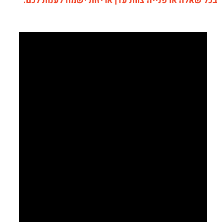
בכל שאלה או פנייה צוות עדן אריזות ישמח לענות לכם.